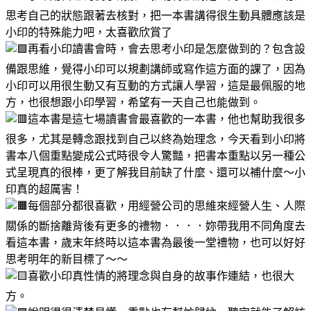
思考自己的狀態跟著去核對，把一本書講得很生動具體應該是
小印的特殊能力吧，太喜歡欣賞了
再看小印讀書會時，會去思考小印是怎麼做到的？包含設
備跟思維，覺得小印可以規劃講師或寫作這方面的課了，因為
小印可以用很生動又有互動的方式讓人學習，這是最佩服的地
方，也很想跟小印學習，希望有一天自己也能做到。
這本書是這七場讀書會最喜歡的一本書，他也幫助我很多
很多，尤其是轉念跟找到自己以終為始理念，今天看到小印將
書本八個重點變成公式時很令人驚豔，把書本重點以另一種公
式呈現真的很棒，更了解我目前缺了什麼、還可以補什麼～小
印真的超厲害！
每個部分都很喜歡，用經營公司的思維來經營人生、人際
關係的斷捨離背後有更多的禮物．．．．妳帶我用不同角度去
看這本書，歲末年終時以這本書為最後一堂禮物，也可以好好
思考明年的新目標了～～
喜歡小印真性情的將理念與自身的故事作連結，也很大
方。