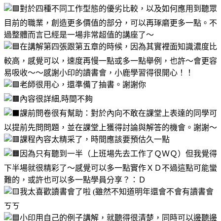
對於四種不同工作型態的優劣比較，以及如何應用到聽眾
目前的職業，創造更多價值的部分，可以再琢磨更多一點。不
過整體而言已經是一場非常超值的講座了～
在講解第四張跟第五章的時候，因為其實裡面知識濃度比
較高，感覺可以，速度再慢一點或多一點舉例，也許～會更容
易吸收～～感謝小印的讀書會，小鹿學習得很開心！！
老師很用心，還準備了抽書。謝謝你
內容很詳細,時間不夠
課前問卷很有幫助：對於內向不敢在課堂上表達的同學可
以提前先問問題，並在課堂上獲得討論與解答的機會。謝謝～
課程內容太精采了，時間應該要預估久一點
因為只有聽到一半（上班場先去工作了ＱＷＱ）但我覺得
下半場就很精彩了～感覺可以多一點實作ＸＤ不過這點可能蠻
難的，或許也可以多一點學員分享？：Ｄ
我太喜歡讀書會了啦 (雖然不知道明年還會不會有讀書會
ㄎㄎ
小印用自己的例子講解，就聽得很清楚，同時可以邊聽邊