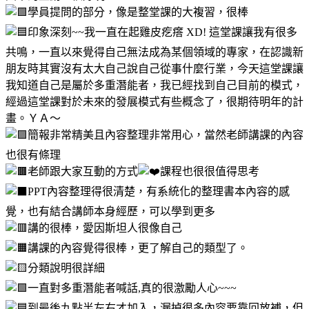
學員提問的部分，像是整堂課的大複習，很棒
印象深刻~~我一直在起雞皮疙瘩 XD! 這堂課讓我有很多
共鳴，一直以來覺得自己無法成為某個領域的專家，在認識新
朋友時其實沒有太大自己說自己從事什麼行業，今天這堂課讓
我知道自己是屬於多重潛能者，我已經找到自己目前的模式，
經過這堂課對於未來的發展模式有些概念了，很期待明年的計
畫。ＹＡ～
簡報非常精美且內容整理非常用心，當然老師講課的內容
也很有條理
老師跟大家互動的方式
課程也很很值得思考
PPT內容整理得很清楚，有系統化的整理書本內容的感
覺，也有結合講師本身經歷，可以學到更多
講的很棒，愛因斯坦人很像自己
講課的內容覺得很棒，更了解自己的類型了。
分類說明很詳細
一直對多重潛能者喊話,真的很激勵人心~~~
到最後九點半左右才加入，漏掉很多內容要靠回放補，但