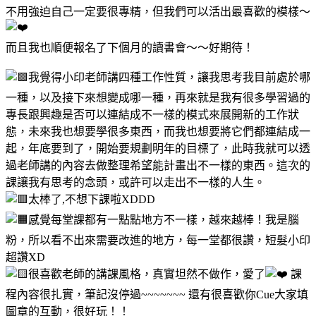
不用強迫自己一定要很專精，但我們可以活出最喜歡的模樣～
而且我也順便報名了下個月的讀書會～～好期待！
我覺得小印老師講四種工作性質，讓我思考我目前處於哪
一種，以及接下來想變成哪一種，再來就是我有很多學習過的
專長跟興趣是否可以連結成不一樣的模式來展開新的工作狀
態，未來我也想要學很多東西，而我也想要將它們都連結成一
起，年底要到了，開始要規劃明年的目標了，此時我就可以透
過老師講的內容去做整理希望能計畫出不一樣的東西。這次的
課讓我有思考的念頭，或許可以走出不一樣的人生。
太棒了,不想下課啦XDDD
感覺每堂課都有一點點地方不一樣，越來越棒！我是腦
粉，所以看不出來需要改進的地方，每一堂都很讚，短髮小印
超讚XD
很喜歡老師的講課風格，真實坦然不做作，愛了
課
程內容很扎實，筆記沒停過~~~~~~~ 還有很喜歡你Cue大家填
圖章的互動，很好玩！！