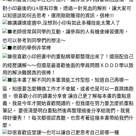
對小印最後的QA很有印象，透過一針見血的解析，讓大家可
以知道該如何去思考，運用剛剛獲得的資訊，很棒!!!
講課速度適中,沒想到小印有如此多種技能太驚人了
老師很常與同學的互動，讓參與的人有機會練習運用，
也可以參考到同學們的想法～
老師的舉例非常棒
很喜歡小印把書中的重點精華都整理出來了！還搭配自己
的經歷講解～～但還是最喜歡後面的學員問題ＸＤＤＤ學以致
用的解決難題真的很棒！
這本書了解不同的多重潛能工作型態，知道自己再哪一
區，知道要怎麼轉換工作才不會膩，或者也是可以一直跳換跑
道。 很喜歡小印的讀書分享會 讓自己更了解每本書的重點意
義，我是今年才開始喜歡閱讀的，但我還在努力要怎麼抓重點
筆記。 要很清楚明白重點然後再整理過後分享給我們，我覺
得好優秀！！每次都很認真聽，也思考著這幾本書帶給我們什
麼。
很喜歡這堂課～也可以讓自己更思考自己是哪一種