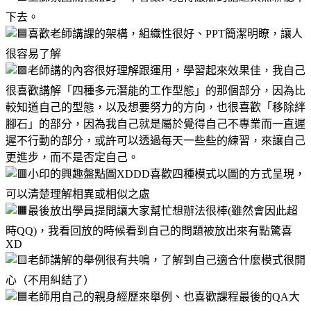
下去。
喜歡老師講課的架構，組織性很好、PPT簡潔明瞭，讓人
很容易了解
老師講的內容很好理解跟運用，學習起來效果佳，我自己
很喜歡講解「四種多元潛能的工作型態」的那個部分，因為比
較知道自己的型態，以及想要努力的方向，也很喜歡「移除絆
腳石」的部分，因為我自己就是屬於覺得自己不專業而一直遲
遲不行動的部分，或許可以透過每天一些些的練習，來讓自己
更進步，而不是否定自己。
小印的興趣盤點圖XDDD喜歡四種模式以圖的方式呈現，
可以清楚理解相異或相似之處
最後放出學員提問讓大家幫忙想辦法很棒(雖然會因此超
時QQ)，我看回放的時候看到自己的問題被放出來有點驚喜
XD
老師講解的舉例很有共鳴，了解到自己適合什麼模式很開
心（不用糾結了）
老師用自己的親身經歷來舉例、也喜歡課程最後的QA大