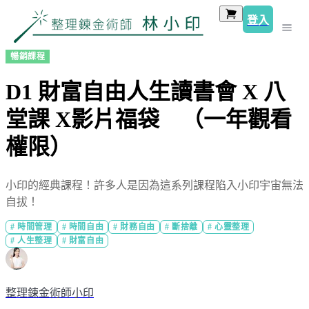
登入
暢銷課程
D1 財富自由人生讀書會 X 八
堂課 X影片福袋 （一年觀看
權限）
小印的經典課程！許多人是因為這系列課程陷入小印宇宙無法
自拔！
#
時間管理
#
時間自由
#
財務自由
#
斷捨離
#
心靈整理
#
人生整理
#
財富自由
整理鍊金術師小印