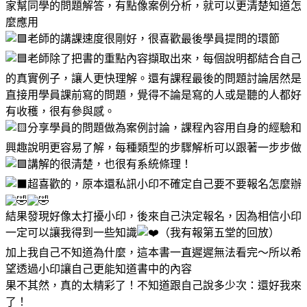
家幫同學的問題解答，有點像案例分析，就可以更清楚知道怎
麼應用
老師的講課速度很剛好，很喜歡最後學員提問的環節
老師除了把書的重點內容擷取出來，每個說明都結合自己
的真實例子，讓人更快理解。還有課程最後的問題討論居然是
直接用學員課前寫的問題，覺得不論是寫的人或是聽的人都好
有收穫，很有參與感。
分享學員的問題做為案例討論，課程內容用自身的經驗和
興趣說明更容易了解，每種類型的步驟解析可以跟著一步步做
講解的很清楚，也很有系統條理！
超喜歡的，原本還私訊小印不確定自己要不要報名怎麼辦
結果發現好像太打擾小印，後來自己決定報名，因為相信小印
一定可以讓我得到一些知識
（我有報第五堂的回放）
加上我自己不知道為什麼，這本書一直遲遲無法看完～所以希
望透過小印讓自己更能知道書中的內容
果不其然，真的太精彩了！不知道跟自己說多少次：還好我來
了！