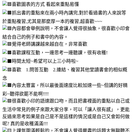
喜歡圖表的方式 看起來重點易懂
抓出書的重點來在兩小時內講完,對於看過書的人來說等
於重點複習,尤其是那麼厚一本的複習,超喜歡~~~
內容都會舉例說明，不會讓人覺得很抽象，很喜歡小印會
結合自己的例子和書中的內容。
覺得老師講課越來越自在，非常喜歡
喜歡課程互動，一邊思考一邊聽課，很有收穫!
時間太短~希望可以上三小時啦~
喜歡 1.問答互動 2.連結、複習其他堂讀書會的相似概
念
內容太豐富，所以最後面速度比較加速一些~但講的好精
彩~聽得欲罷不能啊!!!!
很喜歡小印的語速跟口吻，而且把書裡面的重點以自己或
生活中常見的例子來跟大家分享，可以「讓人很有感」，更能
反過來思考如果是自己是不是這樣的情況或是自己又會如何做
呢? 真的是收穫滿滿!!!
上課氛圍滿輕鬆的，不會讓人覺得嚴肅的話題太無聊聽不