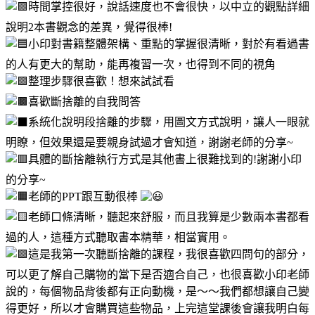
時間掌控很好，說話速度也不會很快，以中立的觀點詳細
說明2本書觀念的差異，覺得很棒!
小印對書籍整體架構、重點的掌握很清晰，對於有看過書
的人有更大的幫助，能再複習一次，也得到不同的視角
整理步驟很喜歡！想來試試看
喜歡斷捨離的自我問答
系統化說明段捨離的步驟，用圖文方式說明，讓人一眼就
明瞭，但效果還是要親身試過才會知道，謝謝老師的分享~
具體的斷捨離執行方式是其他書上很難找到的!謝謝小印
的分享~
老師的PPT跟互動很棒
老師口條清晰，聽起來舒服，而且我算是少數兩本書都看
過的人，這種方式聽取書本精華，相當實用。
這是我第一次聽斷捨離的課程，我很喜歡四問句的部分，
可以更了解自己購物的當下是否適合自己，也很喜歡小印老師
說的，每個物品背後都有正向動機，是～～我們都想讓自己變
得更好，所以才會購買這些物品，上完這堂課後會讓我明白每