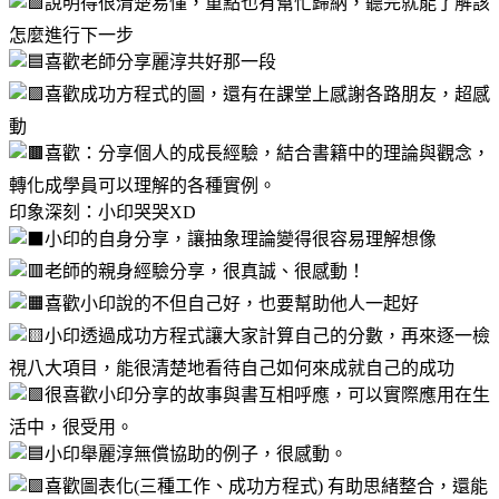
說明得很清楚易懂，重點也有幫忙歸納，聽完就能了解該
怎麼進行下一步
喜歡老師分享麗淳共好那一段
喜歡成功方程式的圖，還有在課堂上感謝各路朋友，超感
動
喜歡：分享個人的成長經驗，結合書籍中的理論與觀念，
轉化成學員可以理解的各種實例。
印象深刻：小印哭哭XD
小印的自身分享，讓抽象理論變得很容易理解想像
老師的親身經驗分享，很真誠、很感動！
喜歡小印說的不但自己好，也要幫助他人一起好
小印透過成功方程式讓大家計算自己的分數，再來逐一檢
視八大項目，能很清楚地看待自己如何來成就自己的成功
很喜歡小印分享的故事與書互相呼應，可以實際應用在生
活中，很受用。
小印舉麗淳無償協助的例子，很感動。
喜歡圖表化(三種工作、成功方程式) 有助思緒整合，還能