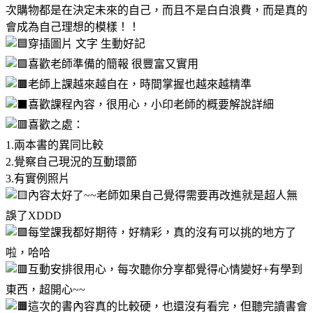
次購物都是在決定未來的自己，而且不是白白浪費，而是真的
會成為自己理想的模樣！！
穿插圖片 文字 生動好記
喜歡老師準備的簡報 很豐富又實用
老師上課越來越自在，時間掌握也越來越精準
喜歡課程內容，很用心，小印老師的概要解說詳細
喜歡之處：
1.兩本書的異同比較
2.覺察自己現況的互動環節
3.有實例照片
內容太好了~~老師如果自己覺得需要再改進就是超人無
誤了XDDD
每堂課我都好期待，好精彩，真的沒有可以挑的地方了
啦，哈哈
互動安排很用心，每次聽你分享都覺得心情變好+有學到
東西，超開心~~
這次的書內容真的比較硬，也還沒有看完，但聽完讀書會