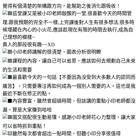
覺得有個清楚的架構跟方向，能幫助之後消化跟吸收！
這堂課又是被小印老師敲醒的一堂,很喜歡今天的時間管
理,跟我預期的完全不一樣,上完課後對人生有很多想法,很多時
候埋藏在內心的小火花,應該趁現在有限的時間去執行,成為自
己理想的模樣~
貴人的那段很有趣~~XD
小印老師講解的很清楚，圖表分析很明瞭
課程的內容，讓自己可以省思，應該如何去規劃自己未來
的生活和需要
最喜歡今天的一句話【不要因為沒受到大多數人的認同而
痛苦】，只需要專注再如何成為一個別人需要的人。這也是我
最近不斷在修正的點。
內容豐富，雖然會超過時間，但該講的重點小印老師都沒
漏，算是大家賺到哈哈
圖文搭配很生動易懂，感謝小印老師花心力整理，讓大家
可以省時抓到重點！
雖然每次都會超出一點時間，但聽小印分享很值得