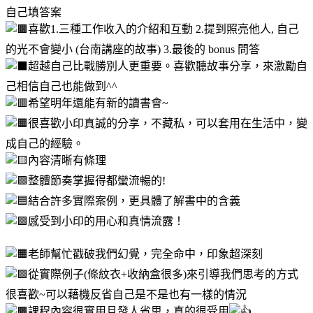
自己填答案
喜歡1.三種工作收入的介紹和互動 2.提到照亮他人, 自己
的光不會變小 (台南講座的故事) 3.最後的 bonus 問答
超越自己比戰勝別人更重要。喜歡聽故事分享，來激勵自
己相信自己也能做到^^
希望明年還能有新的讀書會~
很喜歡小印真誠的分享，不藏私，可以套用在生活中，變
成自己的經驗。
內容清晰有條理
整體節奏掌握得都蠻流暢的!
結合許多實際案例，更具體了解書中的含義
感受到小印的用心和真情流露！
老師幫忙戳破我們幻覺，完全命中，印象超深刻
從實際例子(條紋衣+收納盒很多)來引導我們思考的方式
很喜歡~可以藉機反省自己是不是也有一樣的情況
課程內容很實用且發人省思，真的很受用